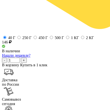
40 Г
250 Г
450 Г
500 Г
1 КГ
2 КГ
146
В наличии
Нашли дешевле?
-
+
В корзину
Купить в 1 клик
Доставка
по России
Самовывоз
сегодня