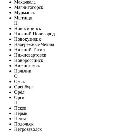
Махачкала
Магнитогорск
Мурманск
Мытищи
Н
Новосибирск
Нижний Новогород
Новокузнецк
Набережные Челны
Нижний Тагил
Нижневартовск
Новороссийск
Нижнекамск
Нальчик
О
Омск
Оренбург
Орёл
Орск
П
Псков
Пермь
Пенза
Подольск
Петрозаводск