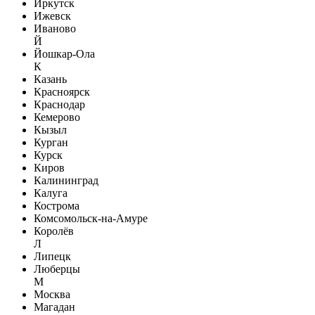
Иркутск
Ижевск
Иваново
Й
Йошкар-Ола
К
Казань
Красноярск
Краснодар
Кемерово
Кызыл
Курган
Курск
Киров
Калининград
Калуга
Кострома
Комсомольск-на-Амуре
Королёв
Л
Липецк
Люберцы
М
Москва
Магадан