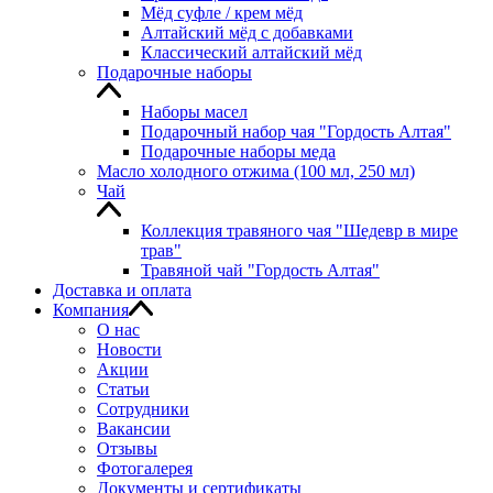
Мёд суфле / крем мёд
Алтайский мёд с добавками
Классический алтайский мёд
Подарочные наборы
Наборы масел
Подарочный набор чая "Гордость Алтая"
Подарочные наборы меда
Масло холодного отжима (100 мл, 250 мл)
Чай
Коллекция травяного чая "Шедевр в мире
трав"
Травяной чай "Гордость Алтая"
Доставка и оплата
Компания
О нас
Новости
Акции
Статьи
Сотрудники
Вакансии
Отзывы
Фотогалерея
Документы и сертификаты