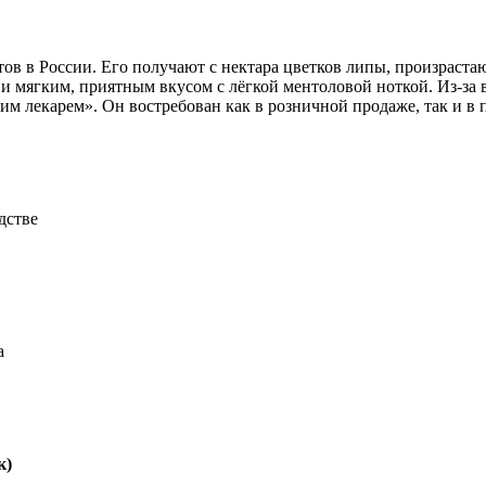
в в России. Его получают с нектара цветков липы, произраста
и мягким, приятным вкусом с лёгкой ментоловой ноткой. Из-за
им лекарем». Он востребован как в розничной продаже, так и 
дстве
а
к)