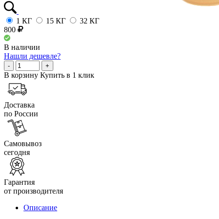
1 КГ
15 КГ
32 КГ
800
В наличии
Нашли дешевле?
-
+
В корзину
Купить в 1 клик
Доставка
по России
Самовывоз
сегодня
Гарантия
от производителя
Описание