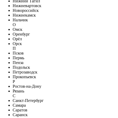
Нижний Тагил
Нижневартовск
Новороссийск
Нижнекамск
Нальчик
О
Омск
Оренбург
Орёл
Орск
П
Псков
Пермь
Пенза
Подольск
Петрозаводск
Прокопьевск
Р
Ростов-на-Дону
Рязань
С
Санкт-Петербург
Самара
Саратов
Саранск