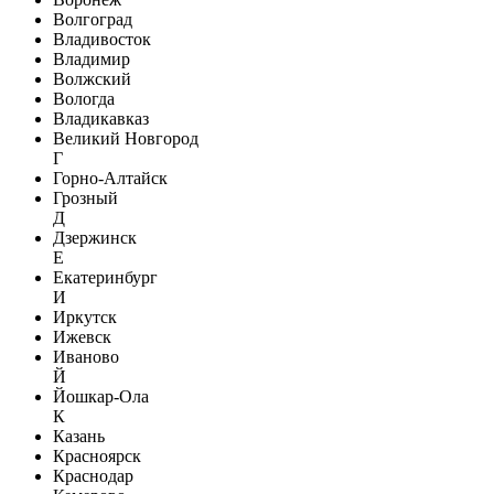
Волгоград
Владивосток
Владимир
Волжский
Вологда
Владикавказ
Великий Новгород
Г
Горно-Алтайск
Грозный
Д
Дзержинск
Е
Екатеринбург
И
Иркутск
Ижевск
Иваново
Й
Йошкар-Ола
К
Казань
Красноярск
Краснодар