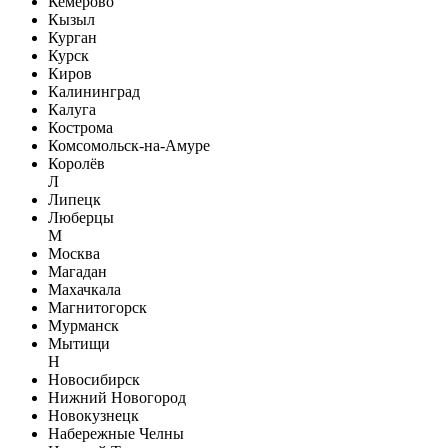
Кемерово
Кызыл
Курган
Курск
Киров
Калининград
Калуга
Кострома
Комсомольск-на-Амуре
Королёв
Л
Липецк
Люберцы
М
Москва
Магадан
Махачкала
Магнитогорск
Мурманск
Мытищи
Н
Новосибирск
Нижний Новогород
Новокузнецк
Набережные Челны