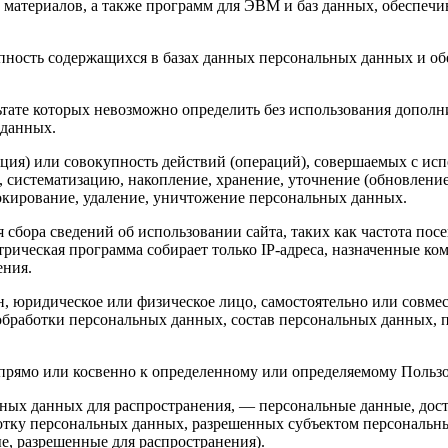
материалов, а также программ для ЭВМ и баз данных, обеспечив
пность содержащихся в базах данных персональных данных и 
льтате которых невозможно определить без использования доп
 данных.
ция) или совокупность действий (операций), совершаемых с исп
, систематизацию, накопление, хранение, уточнение (обновление
локирование, удаление, уничтожение персональных данных.
 сбора сведений об использовании сайта, таких как частота по
трическая программа собирает только IP-адреса, назначенные к
ения.
н, юридическое или физическое лицо, самостоятельно или совм
обработки персональных данных, состав персональных данных, 
прямо или косвенно к определенному или определяемому Польз
ных данных для распространения, — персональные данные, дост
ботку персональных данных, разрешенных субъектом персональн
, разрешенные для распространения).