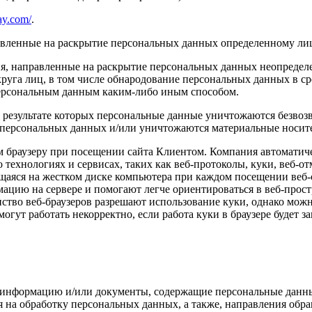
tay.com/
.
авленные на раскрытие персональных данных определенному ли
я, направленные на раскрытие персональных данных неопределе
руга лиц, в том числе обнародование персональных данных в с
персональным данным каким-либо иным способом.
 результате которых персональные данные уничтожаются безвоз
персональных данных и/или уничтожаются материальные носит
ом браузеру при посещении сайта Клиентом. Компания автомати
о технологиях и сервисах, таких как веб-протоколы, куки, веб-
щаяся на жестком диске компьютера при каждом посещении веб-
мацию на сервере и помогают легче ориентироваться в веб-прост
ство веб-браузеров разрешают использование куки, однако можн
гут работать некорректно, если работа куки в браузере будет з
е информацию и/или документы, содержащие персональные данн
я на обработку персональных данных, а также, направления об