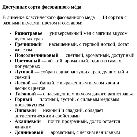
Доступные сорта фасованного мёда
В линейке классического фасованного мёда —
13 сортов
с
разными вкусами, цветом и составом:
Разнотравье
— универсальный мёд с мягким вкусом
луговых трав
Гречишный
— насыщенный, с терпкой ноткой, богат
железом
Подсолнечниковый
— светлый, ароматный, доступный
Цветочный
— лёгкий, ароматный, один из самых
популярных
Луговой
— собран с дикорастущих трав, душистый и
свежий
Лесной
— тёмный, с выраженным вкусом хвои и
лесных цветов
Таёжный
— с насыщенным вкусом дикого разнотравья
Горный
— плотный, густой, с сильным медовым
послевкусием
Липовый
— нежный и сладкий, обладает
антисептическими свойствами
Акациевый
— почти прозрачный, долго остаётся
жидким
Донниковый
— ароматный, с лёгким ванильным