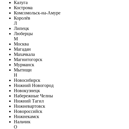
Калуга
Кострома
Комсомольск-на-Амуре
Королёв
Л
Липецк
Люберцы
М
Москва
Магадан
Махачкала
Магнитогорск
Мурманск
Мытищи
Н
Новосибирск
Нижний Новогород
Новокузнецк
Набережные Челны
Нижний Тагил
Нижневартовск
Новороссийск
Нижнекамск
Нальчик
О