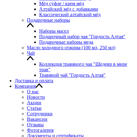
Мёд суфле / крем мёд
Алтайский мёд с добавками
Классический алтайский мёд
Подарочные наборы
Наборы масел
Подарочный набор чая "Гордость Алтая"
Подарочные наборы меда
Масло холодного отжима (100 мл, 250 мл)
Чай
Коллекция травяного чая "Шедевр в мире
трав"
Травяной чай "Гордость Алтая"
Доставка и оплата
Компания
О нас
Новости
Акции
Статьи
Сотрудники
Вакансии
Отзывы
Фотогалерея
Документы и сертификаты