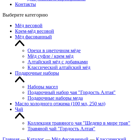
Контакты
Выберите категорию
Мёд весовой
Крем-мёд весовой
Мёд фасованный
Орехи в цветочном мёде
Мёд суфле / крем мёд
Алтайский мёд с добавками
Классический алтайский мёд
Подарочные наборы
Наборы масел
Подарочный набор чая "Гордость Алтая"
Подарочные наборы меда
Масло холодного отжима (100 мл, 250 мл)
Чай
Коллекция травяного чая "Шедевр в мире трав"
Травяной чай "Гордость Алтая"
Главная
—
Каталог
—
Мёд фасованный
—
Классический