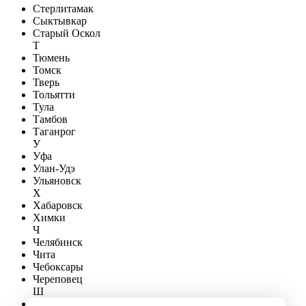
Стерлитамак
Сыктывкар
Старый Оскол
Т
Тюмень
Томск
Тверь
Тольятти
Тула
Тамбов
Таганрог
У
Уфа
Улан-Удэ
Ульяновск
Х
Хабаровск
Химки
Ч
Челябинск
Чита
Чебоксары
Череповец
Ш
Шахты