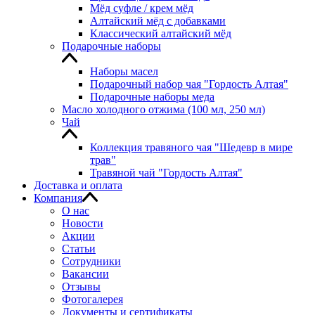
Мёд суфле / крем мёд
Алтайский мёд с добавками
Классический алтайский мёд
Подарочные наборы
Наборы масел
Подарочный набор чая "Гордость Алтая"
Подарочные наборы меда
Масло холодного отжима (100 мл, 250 мл)
Чай
Коллекция травяного чая "Шедевр в мире
трав"
Травяной чай "Гордость Алтая"
Доставка и оплата
Компания
О нас
Новости
Акции
Статьи
Сотрудники
Вакансии
Отзывы
Фотогалерея
Документы и сертификаты