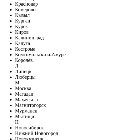
Краснодар
Кемерово
Кызыл
Курган
Курск
Киров
Калининград
Калуга
Кострома
Комсомольск-на-Амуре
Королёв
Л
Липецк
Люберцы
М
Москва
Магадан
Махачкала
Магнитогорск
Мурманск
Мытищи
Н
Новосибирск
Нижний Новогород
Новокузнецк