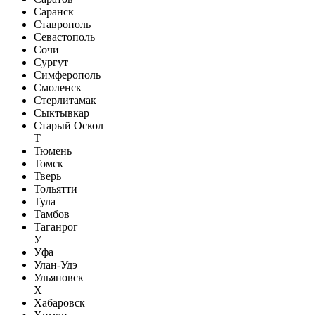
Саранск
Ставрополь
Севастополь
Сочи
Сургут
Симферополь
Смоленск
Стерлитамак
Сыктывкар
Старый Оскол
Т
Тюмень
Томск
Тверь
Тольятти
Тула
Тамбов
Таганрог
У
Уфа
Улан-Удэ
Ульяновск
Х
Хабаровск