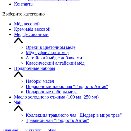
Контакты
Выберите категорию
Мёд весовой
Крем-мёд весовой
Мёд фасованный
Орехи в цветочном мёде
Мёд суфле / крем мёд
Алтайский мёд с добавками
Классический алтайский мёд
Подарочные наборы
Наборы масел
Подарочный набор чая "Гордость Алтая"
Подарочные наборы меда
Масло холодного отжима (100 мл, 250 мл)
Чай
Коллекция травяного чая "Шедевр в мире трав"
Травяной чай "Гордость Алтая"
Главная
—
Каталог
—
Чай