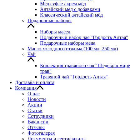
Мёд суфле / крем мёд
Алтайский мёд с добавками
Классический алтайский мёд
Подарочные наборы
Наборы масел
Подарочный набор чая "Гордость Алтая"
Подарочные наборы меда
Масло холодного отжима (100 мл, 250 мл)
Чай
Коллекция травяного чая "Шедевр в мире
трав"
Травяной чай "Гордость Алтая"
Доставка и оплата
Компания
О нас
Новости
Акции
Статьи
Сотрудники
Вакансии
Отзывы
Фотогалерея
Документы и сертификаты