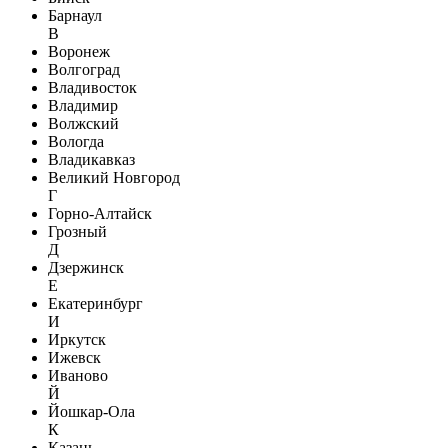
Барнаул
В
Воронеж
Волгоград
Владивосток
Владимир
Волжский
Вологда
Владикавказ
Великий Новгород
Г
Горно-Алтайск
Грозный
Д
Дзержинск
Е
Екатеринбург
И
Иркутск
Ижевск
Иваново
Й
Йошкар-Ола
К
Казань