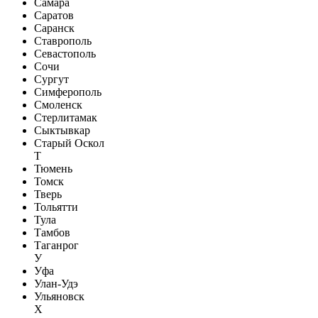
Самара
Саратов
Саранск
Ставрополь
Севастополь
Сочи
Сургут
Симферополь
Смоленск
Стерлитамак
Сыктывкар
Старый Оскол
Т
Тюмень
Томск
Тверь
Тольятти
Тула
Тамбов
Таганрог
У
Уфа
Улан-Удэ
Ульяновск
Х