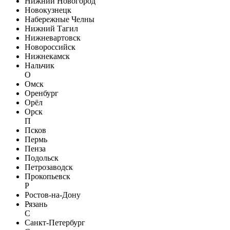
Нижний Новогород
Новокузнецк
Набережные Челны
Нижний Тагил
Нижневартовск
Новороссийск
Нижнекамск
Нальчик
О
Омск
Оренбург
Орёл
Орск
П
Псков
Пермь
Пенза
Подольск
Петрозаводск
Прокопьевск
Р
Ростов-на-Дону
Рязань
С
Санкт-Петербург