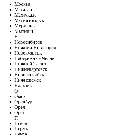
Москва
Магадан
Махачкала
Магнитогорск
Мурманск
Мытищи
Н
Новосибирск
Нижний Новогород
Новокузнецк
Набережные Челны
Нижний Тагил
Нижневартовск
Новороссийск
Нижнекамск
Нальчик
О
Омск
Оренбург
Орёл
Орск
П
Псков
Пермь
Пенза