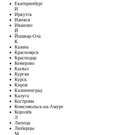
Екатеринбург
И
Иркутск
Ижевск
Иваново
Й
Йошкар-Ола
К
Казань
Красноярск
Краснодар
Кемерово
Кызыл
Курган
Курск
Киров
Калининград
Калуга
Кострома
Комсомольск-на-Амуре
Королёв
Л
Липецк
Люберцы
М