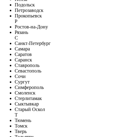
Подольск
Петрозаводск
Прокопьевск
Р
Ростов-на-Дону
Рязань
С
Санкт-Петербург
Самара
Саратов
Саранск
Ставрополь
Севастополь
Сочи
Сургут
Симферополь
Смоленск
Стерлитамак
Сыктывкар
Старый Оскол
Т
Тюмень
Томск
Тверь
Тольятти