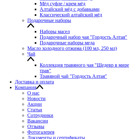
Мёд суфле / крем мёд
Алтайский мёд с добавками
Классический алтайский мёд
Подарочные наборы
Наборы масел
Подарочный набор чая "Гордость Алтая"
Подарочные наборы меда
Масло холодного отжима (100 мл, 250 мл)
Чай
Коллекция травяного чая "Шедевр в мире
трав"
Травяной чай "Гордость Алтая"
Доставка и оплата
Компания
О нас
Новости
Акции
Статьи
Сотрудники
Вакансии
Отзывы
Фотогалерея
Документы и сертификаты