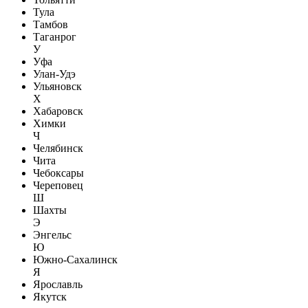
Тула
Тамбов
Таганрог
У
Уфа
Улан-Удэ
Ульяновск
Х
Хабаровск
Химки
Ч
Челябинск
Чита
Чебоксары
Череповец
Ш
Шахты
Э
Энгельс
Ю
Южно-Сахалинск
Я
Ярославль
Якутск