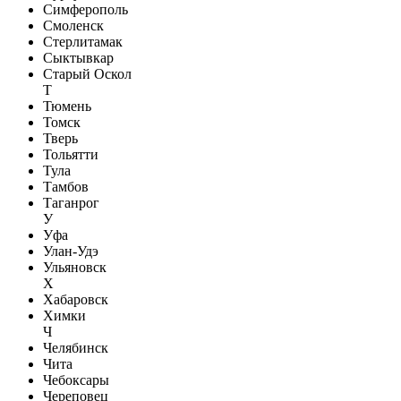
Симферополь
Смоленск
Стерлитамак
Сыктывкар
Старый Оскол
Т
Тюмень
Томск
Тверь
Тольятти
Тула
Тамбов
Таганрог
У
Уфа
Улан-Удэ
Ульяновск
Х
Хабаровск
Химки
Ч
Челябинск
Чита
Чебоксары
Череповец