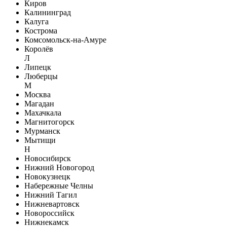
Киров
Калининград
Калуга
Кострома
Комсомольск-на-Амуре
Королёв
Л
Липецк
Люберцы
М
Москва
Магадан
Махачкала
Магнитогорск
Мурманск
Мытищи
Н
Новосибирск
Нижний Новогород
Новокузнецк
Набережные Челны
Нижний Тагил
Нижневартовск
Новороссийск
Нижнекамск