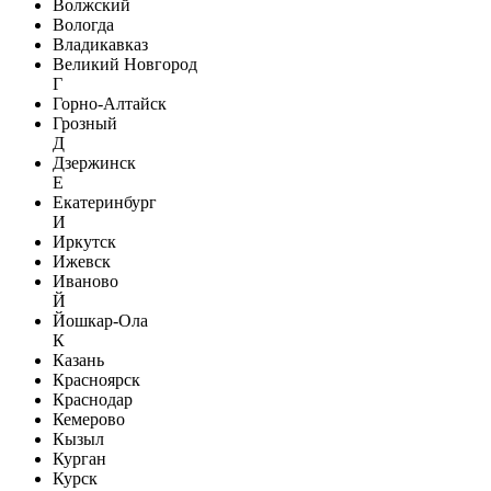
Волжский
Вологда
Владикавказ
Великий Новгород
Г
Горно-Алтайск
Грозный
Д
Дзержинск
Е
Екатеринбург
И
Иркутск
Ижевск
Иваново
Й
Йошкар-Ола
К
Казань
Красноярск
Краснодар
Кемерово
Кызыл
Курган
Курск