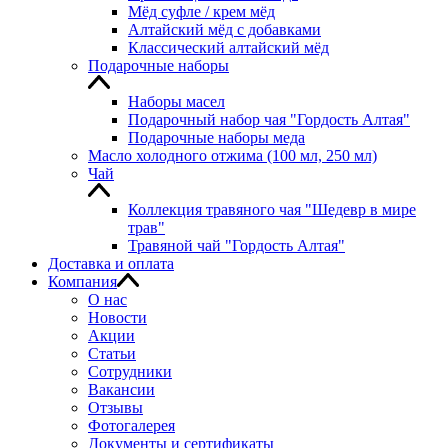
Мёд суфле / крем мёд
Алтайский мёд с добавками
Классический алтайский мёд
Подарочные наборы
Наборы масел
Подарочный набор чая "Гордость Алтая"
Подарочные наборы меда
Масло холодного отжима (100 мл, 250 мл)
Чай
Коллекция травяного чая "Шедевр в мире
трав"
Травяной чай "Гордость Алтая"
Доставка и оплата
Компания
О нас
Новости
Акции
Статьи
Сотрудники
Вакансии
Отзывы
Фотогалерея
Документы и сертификаты