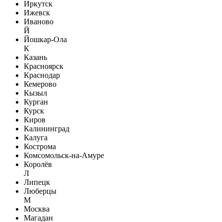
Иркутск
Ижевск
Иваново
Й
Йошкар-Ола
К
Казань
Красноярск
Краснодар
Кемерово
Кызыл
Курган
Курск
Киров
Калининград
Калуга
Кострома
Комсомольск-на-Амуре
Королёв
Л
Липецк
Люберцы
М
Москва
Магадан