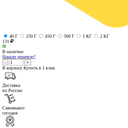
40 Г
250 Г
450 Г
500 Г
1 КГ
2 КГ
131
В наличии
Нашли дешевле?
-
+
В корзину
Купить в 1 клик
Доставка
по России
Самовывоз
сегодня