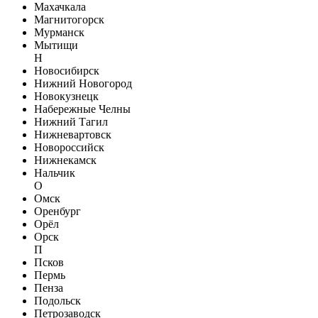
Махачкала
Магнитогорск
Мурманск
Мытищи
Н
Новосибирск
Нижний Новогород
Новокузнецк
Набережные Челны
Нижний Тагил
Нижневартовск
Новороссийск
Нижнекамск
Нальчик
О
Омск
Оренбург
Орёл
Орск
П
Псков
Пермь
Пенза
Подольск
Петрозаводск