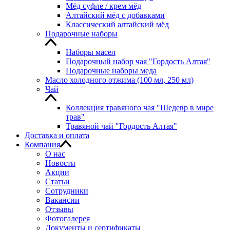
Мёд суфле / крем мёд
Алтайский мёд с добавками
Классический алтайский мёд
Подарочные наборы
Наборы масел
Подарочный набор чая "Гордость Алтая"
Подарочные наборы меда
Масло холодного отжима (100 мл, 250 мл)
Чай
Коллекция травяного чая "Шедевр в мире
трав"
Травяной чай "Гордость Алтая"
Доставка и оплата
Компания
О нас
Новости
Акции
Статьи
Сотрудники
Вакансии
Отзывы
Фотогалерея
Документы и сертификаты