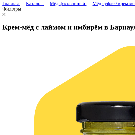
Главная
—
Каталог
—
Мёд фасованный
—
Мёд суфле / крем мё
Фильтры
Крем-мёд с лаймом и имбирём в Барнау