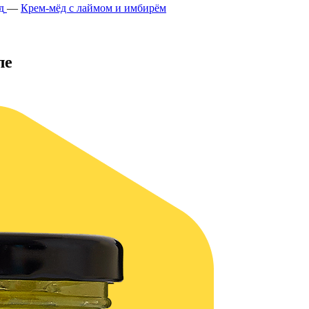
д
—
Крем-мёд с лаймом и имбирём
ле