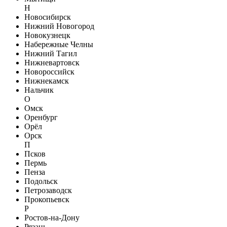
Н
Новосибирск
Нижний Новогород
Новокузнецк
Набережные Челны
Нижний Тагил
Нижневартовск
Новороссийск
Нижнекамск
Нальчик
О
Омск
Оренбург
Орёл
Орск
П
Псков
Пермь
Пенза
Подольск
Петрозаводск
Прокопьевск
Р
Ростов-на-Дону
Рязань