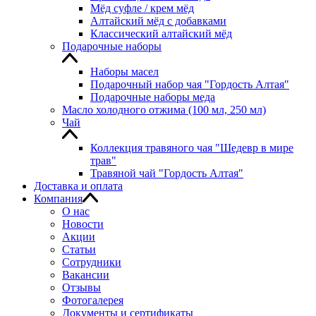
Мёд суфле / крем мёд
Алтайский мёд с добавками
Классический алтайский мёд
Подарочные наборы
Наборы масел
Подарочный набор чая "Гордость Алтая"
Подарочные наборы меда
Масло холодного отжима (100 мл, 250 мл)
Чай
Коллекция травяного чая "Шедевр в мире
трав"
Травяной чай "Гордость Алтая"
Доставка и оплата
Компания
О нас
Новости
Акции
Статьи
Сотрудники
Вакансии
Отзывы
Фотогалерея
Документы и сертификаты