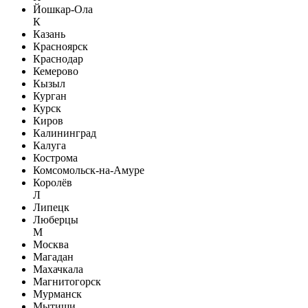
Йошкар-Ола
К
Казань
Красноярск
Краснодар
Кемерово
Кызыл
Курган
Курск
Киров
Калининград
Калуга
Кострома
Комсомольск-на-Амуре
Королёв
Л
Липецк
Люберцы
М
Москва
Магадан
Махачкала
Магнитогорск
Мурманск
Мытищи