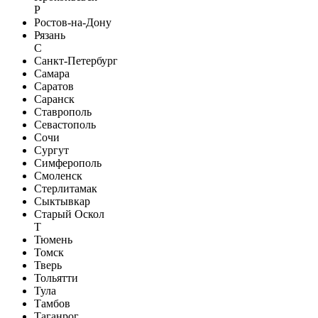
Р
Ростов-на-Дону
Рязань
С
Санкт-Петербург
Самара
Саратов
Саранск
Ставрополь
Севастополь
Сочи
Сургут
Симферополь
Смоленск
Стерлитамак
Сыктывкар
Старый Оскол
Т
Тюмень
Томск
Тверь
Тольятти
Тула
Тамбов
Таганрог