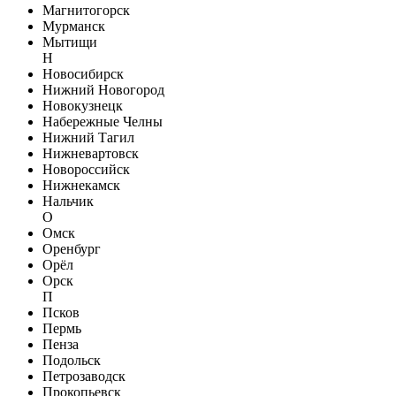
Магнитогорск
Мурманск
Мытищи
Н
Новосибирск
Нижний Новогород
Новокузнецк
Набережные Челны
Нижний Тагил
Нижневартовск
Новороссийск
Нижнекамск
Нальчик
О
Омск
Оренбург
Орёл
Орск
П
Псков
Пермь
Пенза
Подольск
Петрозаводск
Прокопьевск