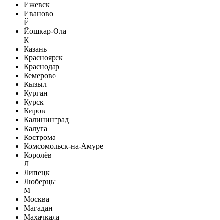
Ижевск
Иваново
Й
Йошкар-Ола
К
Казань
Красноярск
Краснодар
Кемерово
Кызыл
Курган
Курск
Киров
Калининград
Калуга
Кострома
Комсомольск-на-Амуре
Королёв
Л
Липецк
Люберцы
М
Москва
Магадан
Махачкала