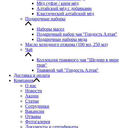
Мёд суфле / крем мёд
Алтайский мёд с добавками
Классический алтайский мёд
Подарочные наборы
Наборы масел
Подарочный набор чая "Гордость Алтая"
Подарочные наборы меда
Масло холодного отжима (100 мл, 250 мл)
Чай
Коллекция травяного чая "Шедевр в мире
трав"
Травяной чай "Гордость Алтая"
Доставка и оплата
Компания
О нас
Новости
Акции
Статьи
Сотрудники
Вакансии
Отзывы
Фотогалерея
Документы и сертификаты