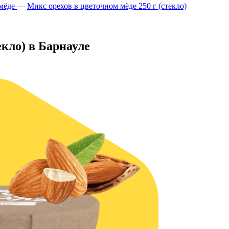
мёде
—
Микс орехов в цветочном мёде 250 г (стекло)
екло) в Барнауле